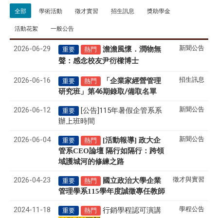
全部
學術活動
徵才實習
招生訊息
獎助學金
活動花絮
一般公告
2026-06-29
新聞公告
澹澹風懷．潤物無
重要
熱門
聲
感念校友尹衍樑博士
：
2026-06-16
招生訊息
「企業家經營管理
重要
熱門
研究班」第46期錄取/備取名單
2026-06-12
新聞公告
[公告]115年暑假企管系系
重要
辦上班時間
2026-06-04
新聞公告
[活動報導] 政大企
重要
熱門
管系CEO論壇 隔行如隔行：跨領
域護城河的修練之路
2026-04-23
徵才與實習
國立政治大學企業
重要
熱門
管理學系
115
學年度誠徵專任教師
2024-11-18
學程公告
行銷學程認可演講
重要
熱門