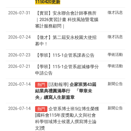
1150420更新
2026-07-31
徵才訊息
【實習】安永聯合會計師事務所
｜2026實習計畫 科技風險暨電腦
審計服務顧問｜
2026-07-24
徵才訊息
【徵才】
第二屆安永校園大使招
募中！
2026-07-23
學術活動
【學班】115-1企管系課表公告
2026-07-21
學術活動
【學班】115-1企管系超減修學分
申請公告
2026-07-14
新聞公告
[活動報導]
43
企家班第
屆
熱門
結業典禮圓滿舉行 「華章未
央」續寫人生新篇章
2026-07-14
新聞公告
企管系博士班5位博生榮獲
熱門
[國科會115年度獎勵人文與社會
科學領域博士候選人撰寫博士論
文]獎