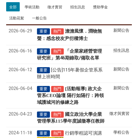
全部
學術活動
徵才實習
招生訊息
獎助學金
活動花絮
一般公告
2026-06-29
新聞公告
澹澹風懷．潤物無
重要
熱門
聲
感念校友尹衍樑博士
：
2026-06-16
招生訊息
「企業家經營管理
重要
熱門
研究班」第46期錄取/備取名單
2026-06-12
新聞公告
[公告]115年暑假企管系系
重要
辦上班時間
2026-06-04
新聞公告
[活動報導] 政大企
重要
熱門
管系CEO論壇 隔行如隔行：跨領
域護城河的修練之路
2026-04-23
徵才與實習
國立政治大學企業
重要
熱門
管理學系
115
學年度誠徵專任教師
2024-11-18
學程公告
行銷學程認可演講
重要
熱門