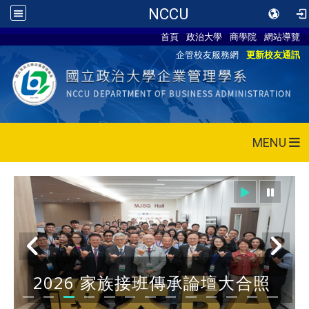
NCCU
首頁
政治大學
商學院
網站導覽
企管校友服務網
更新校友通訊
MENU
2026 家族接班傳承論壇大合照