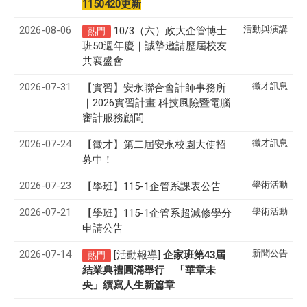
1150420更新
2026-08-06
活動與演講
10/3（六）政大企管博士
熱門
班50週年慶｜誠摯邀請歷屆校友
共襄盛會
2026-07-31
徵才訊息
【實習】安永聯合會計師事務所
｜2026實習計畫 科技風險暨電腦
審計服務顧問｜
2026-07-24
徵才訊息
【徵才】
第二屆安永校園大使招
募中！
2026-07-23
學術活動
【學班】115-1企管系課表公告
2026-07-21
學術活動
【學班】115-1企管系超減修學分
申請公告
2026-07-14
新聞公告
[活動報導]
43
企家班第
屆
熱門
結業典禮圓滿舉行 「華章未
央」續寫人生新篇章