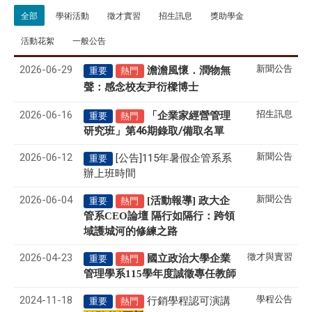
全部
學術活動
徵才實習
招生訊息
獎助學金
活動花絮
一般公告
2026-06-29
新聞公告
澹澹風懷．潤物無
重要
熱門
聲
感念校友尹衍樑博士
：
2026-06-16
招生訊息
「企業家經營管理
重要
熱門
研究班」第46期錄取/備取名單
2026-06-12
新聞公告
[公告]115年暑假企管系系
重要
辦上班時間
2026-06-04
新聞公告
[活動報導] 政大企
重要
熱門
管系CEO論壇 隔行如隔行：跨領
域護城河的修練之路
2026-04-23
徵才與實習
國立政治大學企業
重要
熱門
管理學系
115
學年度誠徵專任教師
2024-11-18
學程公告
行銷學程認可演講
重要
熱門