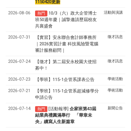
1150420更新
2026-08-06
活動與演講
10/3（六）政大企管博士
熱門
班50週年慶｜誠摯邀請歷屆校友
共襄盛會
2026-07-31
徵才訊息
【實習】安永聯合會計師事務所
｜2026實習計畫 科技風險暨電腦
審計服務顧問｜
2026-07-24
徵才訊息
【徵才】
第二屆安永校園大使招
募中！
2026-07-23
學術活動
【學班】115-1企管系課表公告
2026-07-21
學術活動
【學班】115-1企管系超減修學分
申請公告
2026-07-14
新聞公告
[活動報導]
43
企家班第
屆
熱門
結業典禮圓滿舉行 「華章未
央」續寫人生新篇章