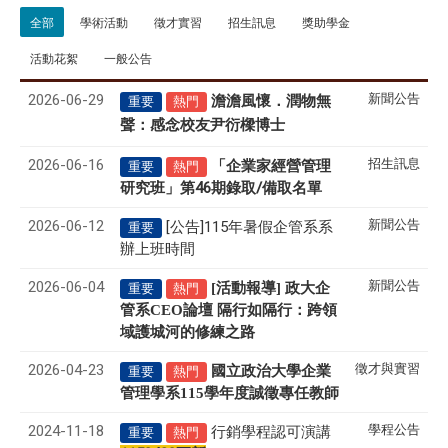
全部
學術活動
徵才實習
招生訊息
獎助學金
活動花絮
一般公告
2026-06-29
新聞公告
澹澹風懷．潤物無
重要
熱門
聲
感念校友尹衍樑博士
：
2026-06-16
招生訊息
「企業家經營管理
重要
熱門
研究班」第46期錄取/備取名單
2026-06-12
新聞公告
[公告]115年暑假企管系系
重要
辦上班時間
2026-06-04
新聞公告
[活動報導] 政大企
重要
熱門
管系CEO論壇 隔行如隔行：跨領
域護城河的修練之路
2026-04-23
徵才與實習
國立政治大學企業
重要
熱門
管理學系
115
學年度誠徵專任教師
2024-11-18
學程公告
行銷學程認可演講
重要
熱門