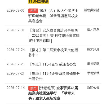
1150420更新
2026-08-06
活動與演講
10/3（六）政大企管博士
熱門
班50週年慶｜誠摯邀請歷屆校友
共襄盛會
2026-07-31
徵才訊息
【實習】安永聯合會計師事務所
｜2026實習計畫 科技風險暨電腦
審計服務顧問｜
2026-07-24
徵才訊息
【徵才】
第二屆安永校園大使招
募中！
2026-07-23
學術活動
【學班】115-1企管系課表公告
2026-07-21
學術活動
【學班】115-1企管系超減修學分
申請公告
2026-07-14
新聞公告
[活動報導]
43
企家班第
屆
熱門
結業典禮圓滿舉行 「華章未
央」續寫人生新篇章