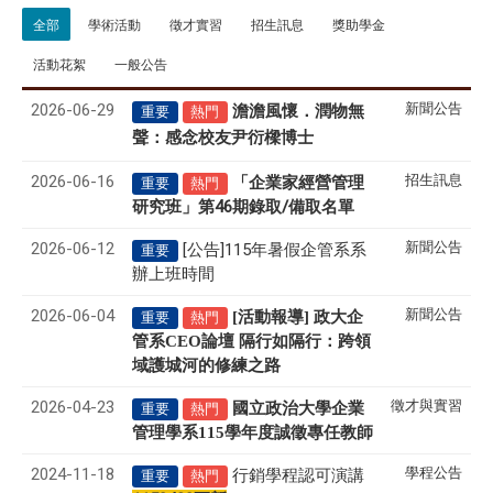
全部
學術活動
徵才實習
招生訊息
獎助學金
活動花絮
一般公告
2026-06-29
新聞公告
澹澹風懷．潤物無
重要
熱門
聲
感念校友尹衍樑博士
：
2026-06-16
招生訊息
「企業家經營管理
重要
熱門
研究班」第46期錄取/備取名單
2026-06-12
新聞公告
[公告]115年暑假企管系系
重要
辦上班時間
2026-06-04
新聞公告
[活動報導] 政大企
重要
熱門
管系CEO論壇 隔行如隔行：跨領
域護城河的修練之路
2026-04-23
徵才與實習
國立政治大學企業
重要
熱門
管理學系
115
學年度誠徵專任教師
2024-11-18
學程公告
行銷學程認可演講
重要
熱門