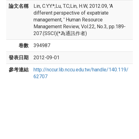
論文名稱
Lin, C.Y.Y.*;Lu, T.C;Lin, H.W, 2012.09, 'A
different perspective of expatriate
management, ' Human Resource
Management Review, Vol.22, No.3, pp.189-
207.(SSCI)(*為通訊作者)
卷數
394987
發表日期
2012-09-01
參考連結
http://nccur.lib.nccu.edu.tw/handle/140.119/
62707