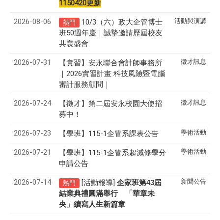
1150420更新
2026-08-06
活動與演講
10/3（六）政大企管博士
熱門
班50週年慶｜誠摯邀請歷屆校友
共襄盛會
2026-07-31
徵才訊息
【實習】安永聯合會計師事務所
｜2026實習計畫 科技風險暨電腦
審計服務顧問｜
2026-07-24
徵才訊息
【徵才】
第二屆安永校園大使招
募中！
2026-07-23
學術活動
【學班】115-1企管系課表公告
2026-07-21
學術活動
【學班】115-1企管系超減修學分
申請公告
2026-07-14
新聞公告
[活動報導]
43
企家班第
屆
熱門
結業典禮圓滿舉行 「華章未
央」續寫人生新篇章