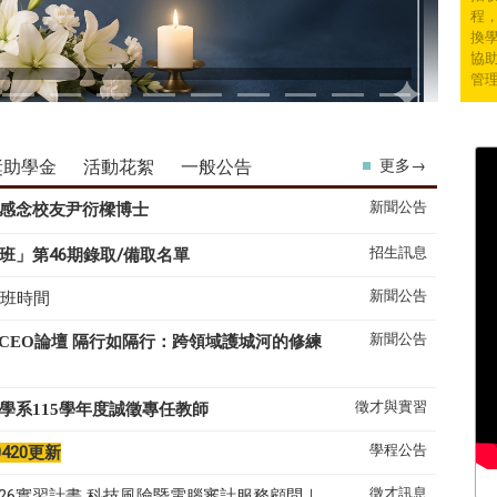
程
換學
協
管
獎助學金
活動花絮
一般公告
更多→
新聞公告
感念校友尹衍樑博士
招生訊息
班」第46期錄取/備取名單
新聞公告
上班時間
新聞公告
系CEO論壇 隔行如隔行：跨領域護城河的修練
徵才與實習
學系
115
學年度誠徵專任教師
學程公告
0420更新
徵才訊息
26實習計畫 科技風險暨電腦審計服務顧問｜