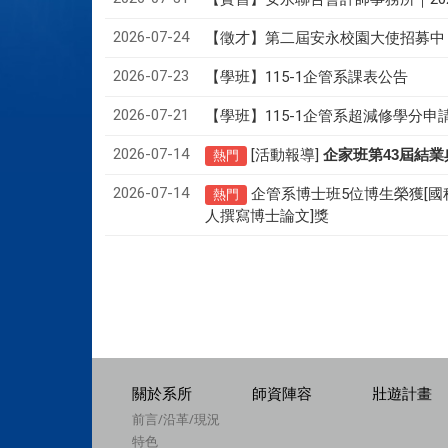
2026-07-24
【徵才】
第二屆安永校園大使招募中
2026-07-23
【學班】115-1企管系課表公告
2026-07-21
【學班】115-1企管系超減修學分申
2026-07-14
[活動報導]
43
企家班第
屆結業
熱門
2026-07-14
企管系博士班5位博生榮獲[國
熱門
人撰寫博士論文]獎
關於系所
師資陣容
壯遊計畫
前言/沿革/現況
特色