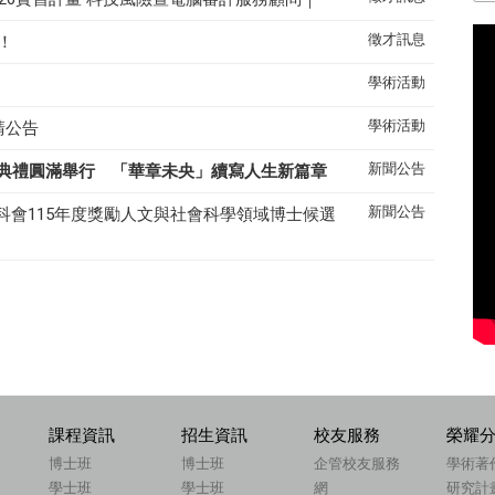
徵才訊息
！
學術活動
學術活動
請公告
新聞公告
典禮圓滿舉行 「華章未央」續寫人生新篇章
新聞公告
科會115年度獎勵人文與社會科學領域博士候選
課程資訊
招生資訊
校友服務
榮耀
博士班
博士班
企管校友服務
學術著
學士班
學士班
網
研究計