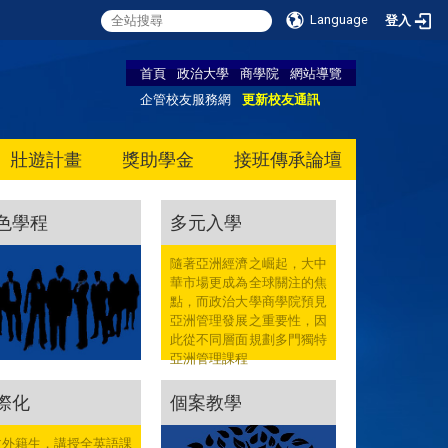
Language
登入
首頁
政治大學
商學院
網站導覽
企管校友服務網
更新校友通訊
壯遊計畫
獎助學金
接班傳承論壇
色學程
多元入學
隨著亞洲經濟之崛起，大中
華市場更成為全球關注的焦
點，而政治大學商學院預見
亞洲管理發展之重要性，因
此從不同層面規劃多門獨特
亞洲管理課程
際化
個案教學
收外籍生，講授全英語課