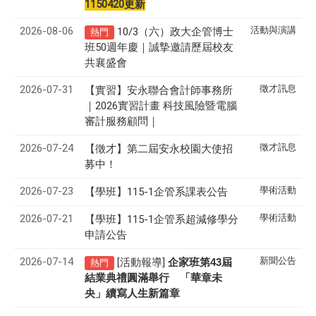
1150420更新
2026-08-06
活動與演講
10/3（六）政大企管博士
熱門
班50週年慶｜誠摯邀請歷屆校友
共襄盛會
2026-07-31
徵才訊息
【實習】安永聯合會計師事務所
｜2026實習計畫 科技風險暨電腦
審計服務顧問｜
2026-07-24
徵才訊息
【徵才】
第二屆安永校園大使招
募中！
2026-07-23
學術活動
【學班】115-1企管系課表公告
2026-07-21
學術活動
【學班】115-1企管系超減修學分
申請公告
2026-07-14
新聞公告
[活動報導]
43
企家班第
屆
熱門
結業典禮圓滿舉行 「華章未
央」續寫人生新篇章