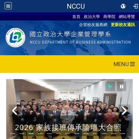
NCCU
首頁
政治大學
商學院
網站導覽
企管校友服務網
更新校友通訊
MENU
2026 家族接班傳承論壇大合照