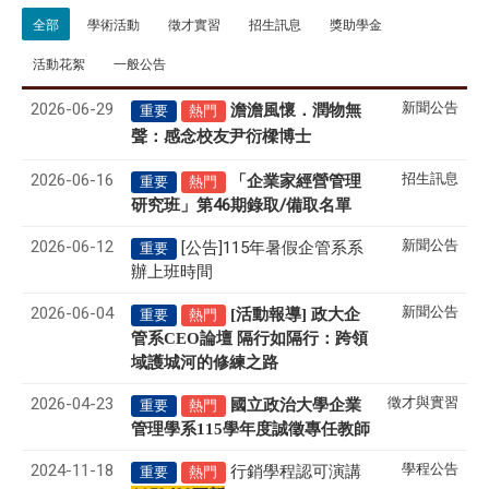
全部
學術活動
徵才實習
招生訊息
獎助學金
活動花絮
一般公告
2026-06-29
新聞公告
澹澹風懷．潤物無
重要
熱門
聲
感念校友尹衍樑博士
：
2026-06-16
招生訊息
「企業家經營管理
重要
熱門
研究班」第46期錄取/備取名單
2026-06-12
新聞公告
[公告]115年暑假企管系系
重要
辦上班時間
2026-06-04
新聞公告
[活動報導] 政大企
重要
熱門
管系CEO論壇 隔行如隔行：跨領
域護城河的修練之路
2026-04-23
徵才與實習
國立政治大學企業
重要
熱門
管理學系
115
學年度誠徵專任教師
2024-11-18
學程公告
行銷學程認可演講
重要
熱門