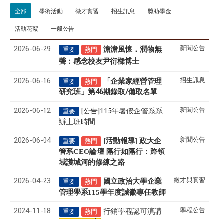
全部
學術活動
徵才實習
招生訊息
獎助學金
活動花絮
一般公告
2026-06-29
新聞公告
澹澹風懷．潤物無
重要
熱門
聲
感念校友尹衍樑博士
：
2026-06-16
招生訊息
「企業家經營管理
重要
熱門
研究班」第46期錄取/備取名單
2026-06-12
新聞公告
[公告]115年暑假企管系系
重要
辦上班時間
2026-06-04
新聞公告
[活動報導] 政大企
重要
熱門
管系CEO論壇 隔行如隔行：跨領
域護城河的修練之路
2026-04-23
徵才與實習
國立政治大學企業
重要
熱門
管理學系
115
學年度誠徵專任教師
2024-11-18
學程公告
行銷學程認可演講
重要
熱門