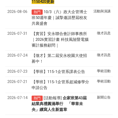
1150420更新
2026-08-06
活動與演講
10/3（六）政大企管博士
熱門
班50週年慶｜誠摯邀請歷屆校友
共襄盛會
2026-07-31
徵才訊息
【實習】安永聯合會計師事務所
｜2026實習計畫 科技風險暨電腦
審計服務顧問｜
2026-07-24
徵才訊息
【徵才】
第二屆安永校園大使招
募中！
2026-07-23
學術活動
【學班】115-1企管系課表公告
2026-07-21
學術活動
【學班】115-1企管系超減修學分
申請公告
2026-07-14
新聞公告
[活動報導]
43
企家班第
屆
熱門
結業典禮圓滿舉行 「華章未
央」續寫人生新篇章