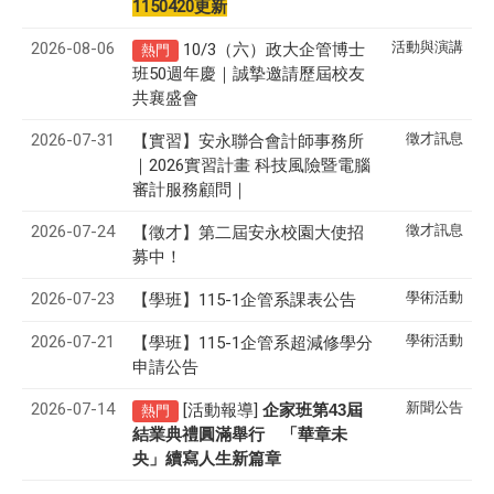
1150420更新
2026-08-06
活動與演講
10/3（六）政大企管博士
熱門
班50週年慶｜誠摯邀請歷屆校友
共襄盛會
2026-07-31
徵才訊息
【實習】安永聯合會計師事務所
｜2026實習計畫 科技風險暨電腦
審計服務顧問｜
2026-07-24
徵才訊息
【徵才】
第二屆安永校園大使招
募中！
2026-07-23
學術活動
【學班】115-1企管系課表公告
2026-07-21
學術活動
【學班】115-1企管系超減修學分
申請公告
2026-07-14
新聞公告
[活動報導]
43
企家班第
屆
熱門
結業典禮圓滿舉行 「華章未
央」續寫人生新篇章