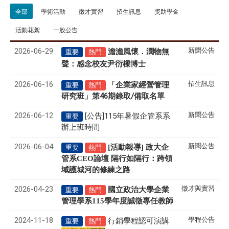
全部
學術活動
徵才實習
招生訊息
獎助學金
活動花絮
一般公告
2026-06-29
新聞公告
澹澹風懷．潤物無
重要
熱門
聲
感念校友尹衍樑博士
：
2026-06-16
招生訊息
「企業家經營管理
重要
熱門
研究班」第46期錄取/備取名單
2026-06-12
新聞公告
[公告]115年暑假企管系系
重要
辦上班時間
2026-06-04
新聞公告
[活動報導] 政大企
重要
熱門
管系CEO論壇 隔行如隔行：跨領
域護城河的修練之路
2026-04-23
徵才與實習
國立政治大學企業
重要
熱門
管理學系
115
學年度誠徵專任教師
2024-11-18
學程公告
行銷學程認可演講
重要
熱門