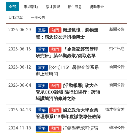
全部
學術活動
徵才實習
招生訊息
獎助學金
活動花絮
一般公告
2026-06-29
新聞公告
澹澹風懷．潤物無
重要
熱門
聲
感念校友尹衍樑博士
：
2026-06-16
招生訊息
「企業家經營管理
重要
熱門
研究班」第46期錄取/備取名單
2026-06-12
新聞公告
[公告]115年暑假企管系系
重要
辦上班時間
2026-06-04
新聞公告
[活動報導] 政大企
重要
熱門
管系CEO論壇 隔行如隔行：跨領
域護城河的修練之路
2026-04-23
徵才與實習
國立政治大學企業
重要
熱門
管理學系
115
學年度誠徵專任教師
2024-11-18
學程公告
行銷學程認可演講
重要
熱門