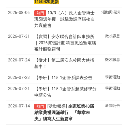
1150420更新
2026-08-06
活動與演講
10/3（六）政大企管博士
熱門
班50週年慶｜誠摯邀請歷屆校友
共襄盛會
2026-07-31
徵才訊息
【實習】安永聯合會計師事務所
｜2026實習計畫 科技風險暨電腦
審計服務顧問｜
2026-07-24
徵才訊息
【徵才】
第二屆安永校園大使招
募中！
2026-07-23
學術活動
【學班】115-1企管系課表公告
2026-07-21
學術活動
【學班】115-1企管系超減修學分
申請公告
2026-07-14
新聞公告
[活動報導]
43
企家班第
屆
熱門
結業典禮圓滿舉行 「華章未
央」續寫人生新篇章