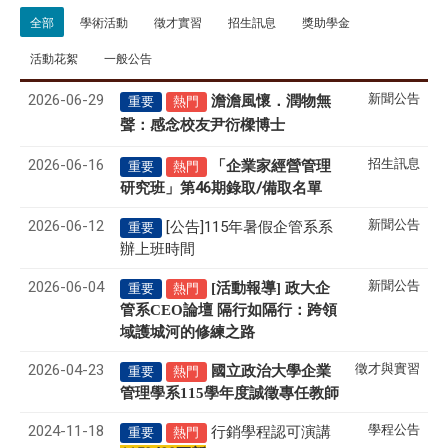
全部
學術活動
徵才實習
招生訊息
獎助學金
活動花絮
一般公告
2026-06-29
新聞公告
澹澹風懷．潤物無
重要
熱門
聲
感念校友尹衍樑博士
：
2026-06-16
招生訊息
「企業家經營管理
重要
熱門
研究班」第46期錄取/備取名單
2026-06-12
新聞公告
[公告]115年暑假企管系系
重要
辦上班時間
2026-06-04
新聞公告
[活動報導] 政大企
重要
熱門
管系CEO論壇 隔行如隔行：跨領
域護城河的修練之路
2026-04-23
徵才與實習
國立政治大學企業
重要
熱門
管理學系
115
學年度誠徵專任教師
2024-11-18
學程公告
行銷學程認可演講
重要
熱門