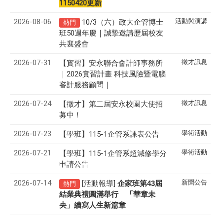
1150420更新
2026-08-06
活動與演講
10/3（六）政大企管博士
熱門
班50週年慶｜誠摯邀請歷屆校友
共襄盛會
2026-07-31
徵才訊息
【實習】安永聯合會計師事務所
｜2026實習計畫 科技風險暨電腦
審計服務顧問｜
2026-07-24
徵才訊息
【徵才】
第二屆安永校園大使招
募中！
2026-07-23
學術活動
【學班】115-1企管系課表公告
2026-07-21
學術活動
【學班】115-1企管系超減修學分
申請公告
2026-07-14
新聞公告
[活動報導]
43
企家班第
屆
熱門
結業典禮圓滿舉行 「華章未
央」續寫人生新篇章