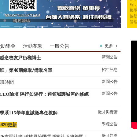
程
換學
協
管
獎助學金
活動花絮
一般公告
更多→
新聞公告
感念校友尹衍樑博士
招生訊息
班」第46期錄取/備取名單
新聞公告
上班時間
新聞公告
系CEO論壇 隔行如隔行：跨領域護城河的修練
徵才與實習
學系
115
學年度誠徵專任教師
學程公告
0420更新
徵才訊息
26實習計畫 科技風險暨電腦審計服務顧問｜