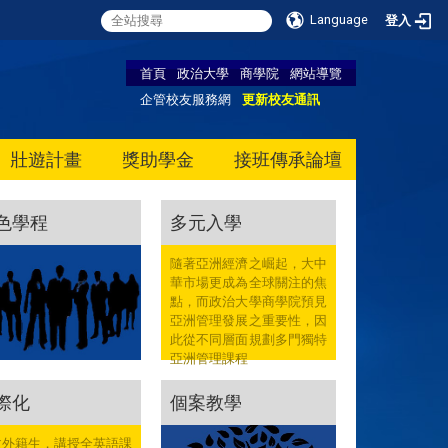
Language
登入
首頁
政治大學
商學院
網站導覽
企管校友服務網
更新校友通訊
壯遊計畫
獎助學金
接班傳承論壇
色學程
多元入學
隨著亞洲經濟之崛起，大中
華市場更成為全球關注的焦
點，而政治大學商學院預見
亞洲管理發展之重要性，因
此從不同層面規劃多門獨特
亞洲管理課程
際化
個案教學
收外籍生，講授全英語課