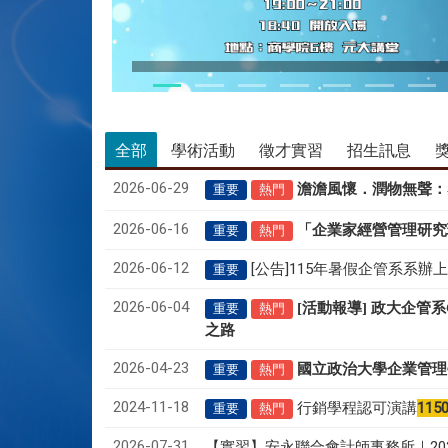
115/05/28 CEO論壇活動
全部
學術活動
徵才實習
招生訊息
2026-06-29
澹澹風懷．潤物無聲
：
重要
熱門
2026-06-16
「企業家經營管理研究
重要
熱門
2026-06-12
[公告]115年暑假企管系系辦
重要
2026-06-04
[活動報導] 政大企管
重要
熱門
之路
2026-04-23
國立政治大學企業管理
重要
熱門
2024-11-18
行銷學程認可演講
115
重要
熱門
2026-07-31
【實習】安永聯合會計師事務所｜20