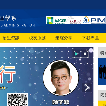
招生資訊
校友服務
榮耀分享
下載專區
特
國
招