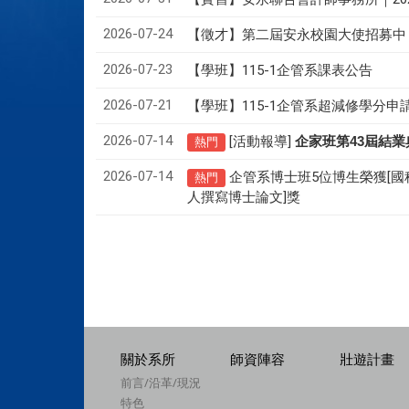
2026-07-24
【徵才】
第二屆安永校園大使招募中
2026-07-23
【學班】115-1企管系課表公告
2026-07-21
【學班】115-1企管系超減修學分申
2026-07-14
[活動報導]
43
企家班第
屆結業
熱門
2026-07-14
企管系博士班5位博生榮獲[國
熱門
人撰寫博士論文]獎
關於系所
師資陣容
壯遊計畫
前言/沿革/現況
特色