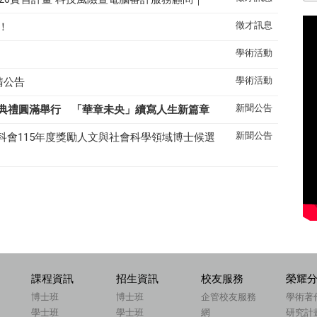
徵才訊息
！
學術活動
學術活動
請公告
新聞公告
典禮圓滿舉行 「華章未央」續寫人生新篇章
新聞公告
科會115年度獎勵人文與社會科學領域博士候選
課程資訊
招生資訊
校友服務
榮耀
博士班
博士班
企管校友服務
學術著
學士班
學士班
網
研究計