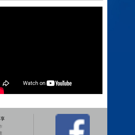
分享
作
畫