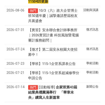
1150420更新
2026-08-06
活動與演講
10/3（六）政大企管博士
熱門
班50週年慶｜誠摯邀請歷屆校友
共襄盛會
2026-07-31
徵才訊息
【實習】安永聯合會計師事務所
｜2026實習計畫 科技風險暨電腦
審計服務顧問｜
2026-07-24
徵才訊息
【徵才】
第二屆安永校園大使招
募中！
2026-07-23
學術活動
【學班】115-1企管系課表公告
2026-07-21
學術活動
【學班】115-1企管系超減修學分
申請公告
2026-07-14
新聞公告
[活動報導]
43
企家班第
屆
熱門
結業典禮圓滿舉行 「華章未
央」續寫人生新篇章