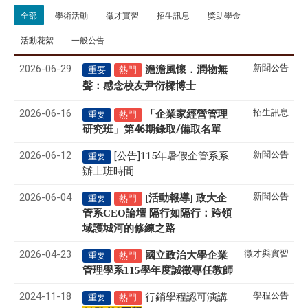
全部
學術活動
徵才實習
招生訊息
獎助學金
活動花絮
一般公告
2026-06-29
新聞公告
澹澹風懷．潤物無
重要
熱門
聲
感念校友尹衍樑博士
：
2026-06-16
招生訊息
「企業家經營管理
重要
熱門
研究班」第46期錄取/備取名單
2026-06-12
新聞公告
[公告]115年暑假企管系系
重要
辦上班時間
2026-06-04
新聞公告
[活動報導] 政大企
重要
熱門
管系CEO論壇 隔行如隔行：跨領
域護城河的修練之路
2026-04-23
徵才與實習
國立政治大學企業
重要
熱門
管理學系
115
學年度誠徵專任教師
2024-11-18
學程公告
行銷學程認可演講
重要
熱門