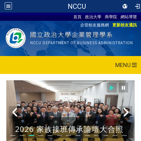
NCCU
首頁
政治大學
商學院
網站導覽
企管校友服務網
更新校友通訊
MENU
2026 家族接班傳承論壇大合照