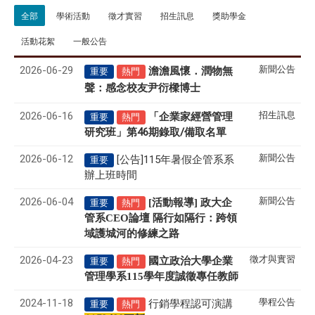
全部
學術活動
徵才實習
招生訊息
獎助學金
活動花絮
一般公告
2026-06-29
新聞公告
澹澹風懷．潤物無
重要
熱門
聲
感念校友尹衍樑博士
：
2026-06-16
招生訊息
「企業家經營管理
重要
熱門
研究班」第46期錄取/備取名單
2026-06-12
新聞公告
[公告]115年暑假企管系系
重要
辦上班時間
2026-06-04
新聞公告
[活動報導] 政大企
重要
熱門
管系CEO論壇 隔行如隔行：跨領
域護城河的修練之路
2026-04-23
徵才與實習
國立政治大學企業
重要
熱門
管理學系
115
學年度誠徵專任教師
2024-11-18
學程公告
行銷學程認可演講
重要
熱門