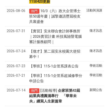
1150420更新
2026-08-06
活動與演講
10/3（六）政大企管博士
熱門
班50週年慶｜誠摯邀請歷屆校友
共襄盛會
2026-07-31
徵才訊息
【實習】安永聯合會計師事務所
｜2026實習計畫 科技風險暨電腦
審計服務顧問｜
2026-07-24
徵才訊息
【徵才】
第二屆安永校園大使招
募中！
2026-07-23
學術活動
【學班】115-1企管系課表公告
2026-07-21
學術活動
【學班】115-1企管系超減修學分
申請公告
2026-07-14
新聞公告
[活動報導]
43
企家班第
屆
熱門
結業典禮圓滿舉行 「華章未
央」續寫人生新篇章