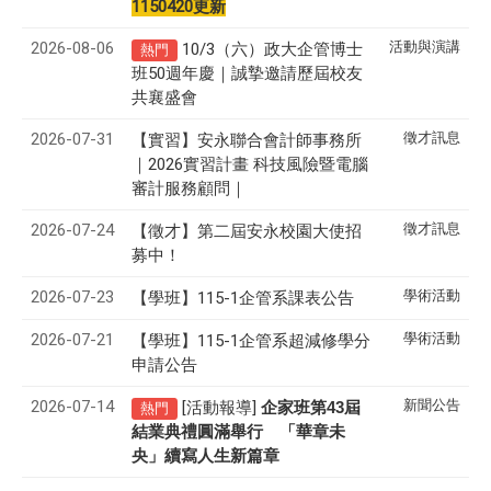
1150420更新
2026-08-06
活動與演講
10/3（六）政大企管博士
熱門
班50週年慶｜誠摯邀請歷屆校友
共襄盛會
2026-07-31
徵才訊息
【實習】安永聯合會計師事務所
｜2026實習計畫 科技風險暨電腦
審計服務顧問｜
2026-07-24
徵才訊息
【徵才】
第二屆安永校園大使招
募中！
2026-07-23
學術活動
【學班】115-1企管系課表公告
2026-07-21
學術活動
【學班】115-1企管系超減修學分
申請公告
2026-07-14
新聞公告
[活動報導]
43
企家班第
屆
熱門
結業典禮圓滿舉行 「華章未
央」續寫人生新篇章