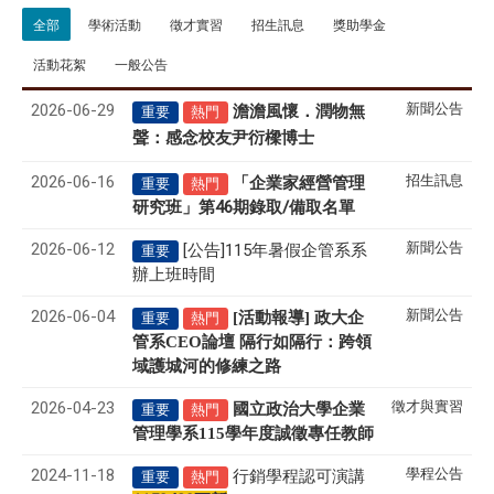
全部
學術活動
徵才實習
招生訊息
獎助學金
活動花絮
一般公告
2026-06-29
新聞公告
澹澹風懷．潤物無
重要
熱門
聲
感念校友尹衍樑博士
：
2026-06-16
招生訊息
「企業家經營管理
重要
熱門
研究班」第46期錄取/備取名單
2026-06-12
新聞公告
[公告]115年暑假企管系系
重要
辦上班時間
2026-06-04
新聞公告
[活動報導] 政大企
重要
熱門
管系CEO論壇 隔行如隔行：跨領
域護城河的修練之路
2026-04-23
徵才與實習
國立政治大學企業
重要
熱門
管理學系
115
學年度誠徵專任教師
2024-11-18
學程公告
行銷學程認可演講
重要
熱門