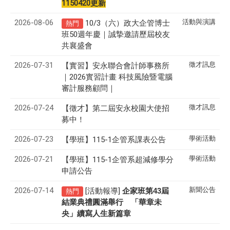
1150420更新
2026-08-06
活動與演講
10/3（六）政大企管博士
熱門
班50週年慶｜誠摯邀請歷屆校友
共襄盛會
2026-07-31
徵才訊息
【實習】安永聯合會計師事務所
｜2026實習計畫 科技風險暨電腦
審計服務顧問｜
2026-07-24
徵才訊息
【徵才】
第二屆安永校園大使招
募中！
2026-07-23
學術活動
【學班】115-1企管系課表公告
2026-07-21
學術活動
【學班】115-1企管系超減修學分
申請公告
2026-07-14
新聞公告
[活動報導]
43
企家班第
屆
熱門
結業典禮圓滿舉行 「華章未
央」續寫人生新篇章