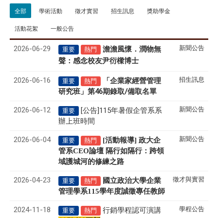
全部
學術活動
徵才實習
招生訊息
獎助學金
活動花絮
一般公告
2026-06-29
新聞公告
澹澹風懷．潤物無
重要
熱門
聲
感念校友尹衍樑博士
：
2026-06-16
招生訊息
「企業家經營管理
重要
熱門
研究班」第46期錄取/備取名單
2026-06-12
新聞公告
[公告]115年暑假企管系系
重要
辦上班時間
2026-06-04
新聞公告
[活動報導] 政大企
重要
熱門
管系CEO論壇 隔行如隔行：跨領
域護城河的修練之路
2026-04-23
徵才與實習
國立政治大學企業
重要
熱門
管理學系
115
學年度誠徵專任教師
2024-11-18
學程公告
行銷學程認可演講
重要
熱門