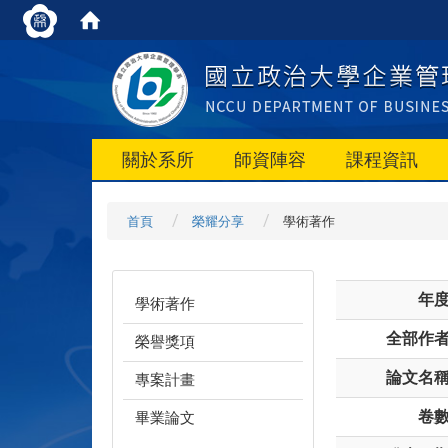
關於系所
師資陣容
課程資訊
首頁
榮耀分享
學術著作
年
學術著作
全部作
榮譽獎項
論文名
專案計畫
卷
畢業論文