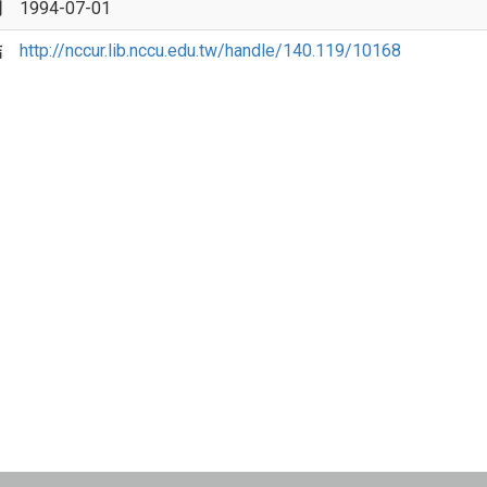
期
1994-07-01
結
http://nccur.lib.nccu.edu.tw/handle/140.119/10168