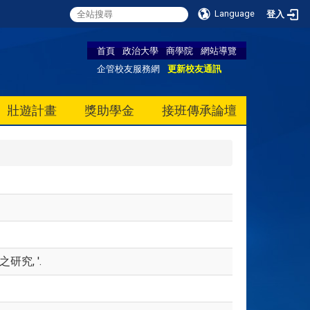
Language
登入
首頁
政治大學
商學院
網站導覽
企管校友服務網
更新校友通訊
壯遊計畫
獎助學金
接班傳承論壇
研究, '.