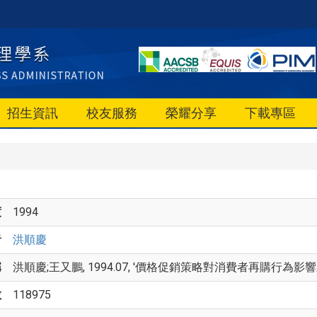
招生資訊
校友服務
榮耀分享
下載專區
度
1994
者
洪順慶
稱
洪順慶;王又鵬, 1994.07, '價格促銷策略對消費者再購行為影響之
數
118975