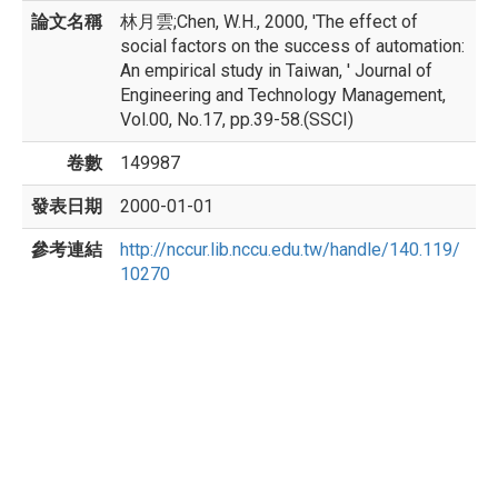
論文名稱
林月雲;Chen, W.H., 2000, 'The effect of
social factors on the success of automation:
An empirical study in Taiwan, ' Journal of
Engineering and Technology Management,
Vol.00, No.17, pp.39-58.(SSCI)
卷數
149987
發表日期
2000-01-01
參考連結
http://nccur.lib.nccu.edu.tw/handle/140.119/
10270