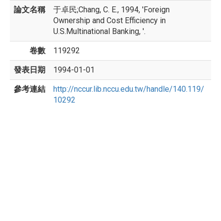
論文名稱
于卓民;Chang, C. E., 1994, 'Foreign
Ownership and Cost Efficiency in
U.S.Multinational Banking, '.
卷數
119292
發表日期
1994-01-01
參考連結
http://nccur.lib.nccu.edu.tw/handle/140.119/
10292