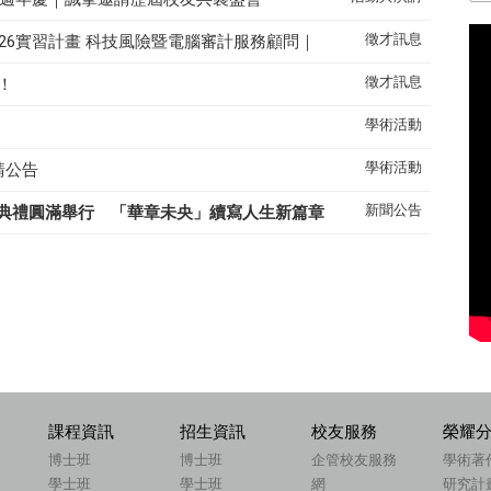
徵才訊息
26實習計畫 科技風險暨電腦審計服務顧問｜
徵才訊息
！
學術活動
學術活動
請公告
新聞公告
典禮圓滿舉行 「華章未央」續寫人生新篇章
課程資訊
招生資訊
校友服務
榮耀
博士班
博士班
企管校友服務
學術著
學士班
學士班
網
研究計