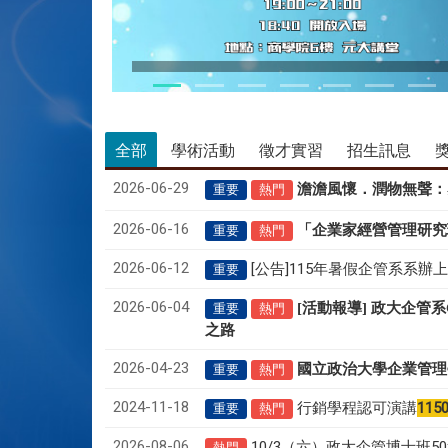
115/05/28 CEO論壇活動
全部
學術活動
徵才實習
招生訊息
2026-06-29
澹澹風懷．潤物無聲
：
重要
熱門
2026-06-16
「企業家經營管理研究
重要
熱門
2026-06-12
[公告]115年暑假企管系系辦
重要
2026-06-04
[活動報導] 政大企管
重要
熱門
之路
2026-04-23
國立政治大學企業管理
重要
熱門
2024-11-18
行銷學程認可演講
115
重要
熱門
2026-08-06
10/3（六）政大企管博士班
熱門