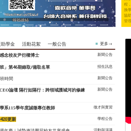
程
換學
協
管
獎助學金
活動花絮
一般公告
更多→
新聞公告
感念校友尹衍樑博士
招生訊息
班」第46期錄取/備取名單
新聞公告
上班時間
新聞公告
系CEO論壇 隔行如隔行：跨領域護城河的修練
徵才與實習
學系
115
學年度誠徵專任教師
學程公告
0420更新
活動與演講
50週年慶｜誠摯邀請歷屆校友共襄盛會