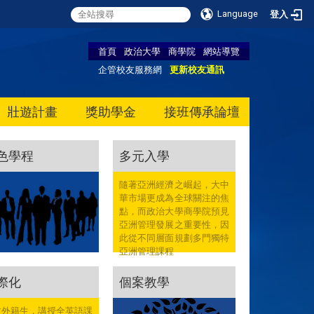
Language
登入
首頁
政治大學
商學院
網站導覽
企管校友服務網
更新校友通訊
壯遊計畫
獎助學金
接班傳承論壇
色學程
多元入學
隨著亞洲經濟之崛起，大中
華市場更成為全球關注的焦
點，而政治大學商學院預見
亞洲管理發展之重要性，因
此從不同層面規劃多門獨特
亞洲管理課程
際化
個案教學
收外籍生，講授全英語課