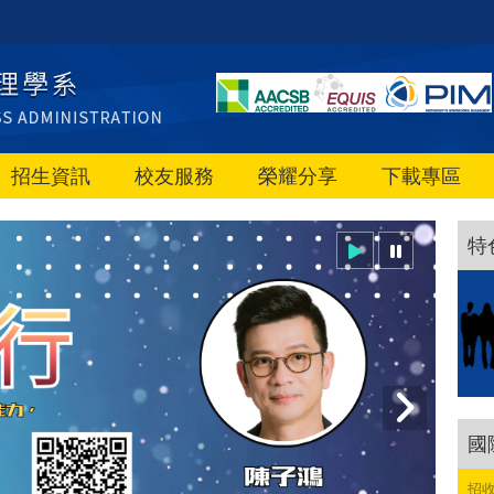
招生資訊
校友服務
榮耀分享
下載專區
特
國
招