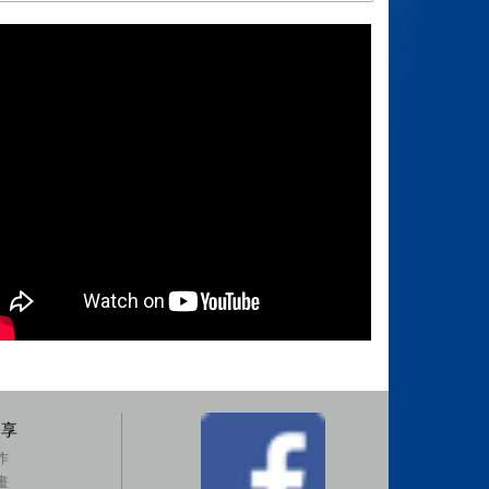
分享
作
畫