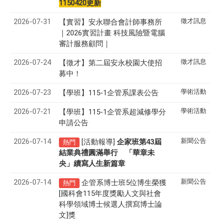
1150420更新
2026-07-31
徵才訊息
【實習】安永聯合會計師事務所
｜2026實習計畫 科技風險暨電腦
審計服務顧問｜
2026-07-24
徵才訊息
【徵才】
第二屆安永校園大使招
募中！
2026-07-23
學術活動
【學班】115-1企管系課表公告
2026-07-21
學術活動
【學班】115-1企管系超減修學分
申請公告
2026-07-14
新聞公告
[活動報導]
43
企家班第
屆
熱門
結業典禮圓滿舉行 「華章未
央」續寫人生新篇章
2026-07-14
新聞公告
企管系博士班5位博生榮獲
熱門
[國科會115年度獎勵人文與社會
科學領域博士候選人撰寫博士論
文]獎