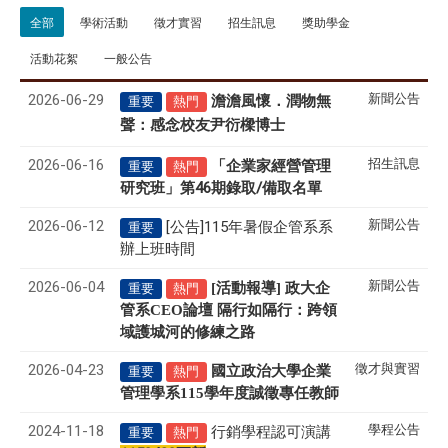
全部
學術活動
徵才實習
招生訊息
獎助學金
活動花絮
一般公告
2026-06-29
新聞公告
澹澹風懷．潤物無
重要
熱門
聲
感念校友尹衍樑博士
：
2026-06-16
招生訊息
「企業家經營管理
重要
熱門
研究班」第46期錄取/備取名單
2026-06-12
新聞公告
[公告]115年暑假企管系系
重要
辦上班時間
2026-06-04
新聞公告
[活動報導] 政大企
重要
熱門
管系CEO論壇 隔行如隔行：跨領
域護城河的修練之路
2026-04-23
徵才與實習
國立政治大學企業
重要
熱門
管理學系
115
學年度誠徵專任教師
2024-11-18
學程公告
行銷學程認可演講
重要
熱門