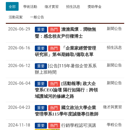
全部
學術活動
徵才實習
招生訊息
獎助學金
活動花絮
一般公告
2026-06-29
新聞公告
澹澹風懷．潤物無
重要
熱門
聲
感念校友尹衍樑博士
：
2026-06-16
招生訊息
「企業家經營管理
重要
熱門
研究班」第46期錄取/備取名單
2026-06-12
新聞公告
[公告]115年暑假企管系系
重要
辦上班時間
2026-06-04
新聞公告
[活動報導] 政大企
重要
熱門
管系CEO論壇 隔行如隔行：跨領
域護城河的修練之路
2026-04-23
徵才與實習
國立政治大學企業
重要
熱門
管理學系
115
學年度誠徵專任教師
2024-11-18
學程公告
行銷學程認可演講
重要
熱門