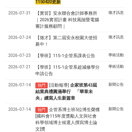
1150420更新
2026-07-31
徵才訊息
【實習】安永聯合會計師事務所
｜2026實習計畫 科技風險暨電腦
審計服務顧問｜
2026-07-24
徵才訊息
【徵才】
第二屆安永校園大使招
募中！
2026-07-23
學術活動
【學班】115-1企管系課表公告
2026-07-21
學術活動
【學班】115-1企管系超減修學分
申請公告
2026-07-14
新聞公告
[活動報導]
43
企家班第
屆
熱門
結業典禮圓滿舉行 「華章未
央」續寫人生新篇章
2026-07-14
新聞公告
企管系博士班5位博生榮獲
熱門
[國科會115年度獎勵人文與社會
科學領域博士候選人撰寫博士論
文]獎