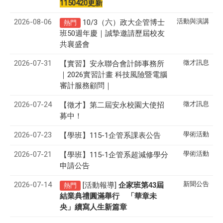
1150420更新
2026-08-06
活動與演講
10/3（六）政大企管博士
熱門
班50週年慶｜誠摯邀請歷屆校友
共襄盛會
2026-07-31
徵才訊息
【實習】安永聯合會計師事務所
｜2026實習計畫 科技風險暨電腦
審計服務顧問｜
2026-07-24
徵才訊息
【徵才】
第二屆安永校園大使招
募中！
2026-07-23
學術活動
【學班】115-1企管系課表公告
2026-07-21
學術活動
【學班】115-1企管系超減修學分
申請公告
2026-07-14
新聞公告
[活動報導]
43
企家班第
屆
熱門
結業典禮圓滿舉行 「華章未
央」續寫人生新篇章