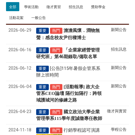
全部
學術活動
徵才實習
招生訊息
獎助學金
活動花絮
一般公告
2026-06-29
新聞公告
澹澹風懷．潤物無
重要
熱門
聲
感念校友尹衍樑博士
：
2026-06-16
招生訊息
「企業家經營管理
重要
熱門
研究班」第46期錄取/備取名單
2026-06-12
新聞公告
[公告]115年暑假企管系系
重要
辦上班時間
2026-06-04
新聞公告
[活動報導] 政大企
重要
熱門
管系CEO論壇 隔行如隔行：跨領
域護城河的修練之路
2026-04-23
徵才與實習
國立政治大學企業
重要
熱門
管理學系
115
學年度誠徵專任教師
2024-11-18
學程公告
行銷學程認可演講
重要
熱門