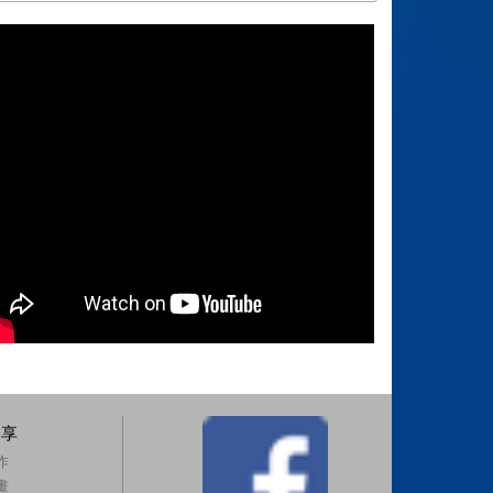
分享
作
畫