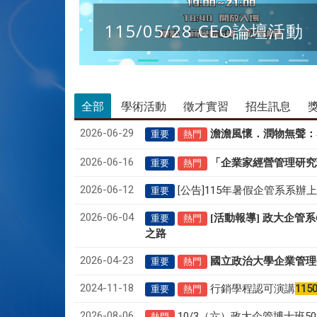
115/05/28 CEO論壇活動
全部
學術活動
徵才實習
招生訊息
2026-06-29
澹澹風懷．潤物無聲
：
重要
熱門
2026-06-16
「企業家經營管理研究
重要
熱門
2026-06-12
[公告]115年暑假企管系系辦
重要
2026-06-04
[活動報導] 政大企管
重要
熱門
之路
2026-04-23
國立政治大學企業管理
重要
熱門
2024-11-18
行銷學程認可演講
115
重要
熱門
2026-08-06
10/3（六）政大企管博士班
熱門