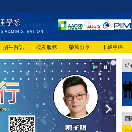
招生資訊
校友服務
榮耀分享
下載專區
特
國
招