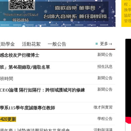
程
換學
協
管
獎助學金
活動花絮
一般公告
更多→
新聞公告
感念校友尹衍樑博士
招生訊息
班」第46期錄取/備取名單
新聞公告
上班時間
新聞公告
系CEO論壇 隔行如隔行：跨領域護城河的修練
徵才與實習
學系
115
學年度誠徵專任教師
學程公告
0420更新
活動與演講
50週年慶｜誠摯邀請歷屆校友共襄盛會