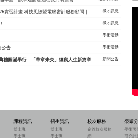
徵才訊息
26實習計畫 科技風險暨電腦審計服務顧問｜
徵才訊息
！
學術活動
學術活動
請公告
新聞公告
典禮圓滿舉行 「華章未央」續寫人生新篇章
課程資訊
招生資訊
校友服務
榮耀
博士班
博士班
企管校友服務
學術著
學士班
學士班
網
研究計