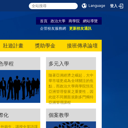
Language
登入
首頁
政治大學
商學院
網站導覽
企管校友服務網
更新校友通訊
壯遊計畫
獎助學金
接班傳承論壇
色學程
多元入學
隨著亞洲經濟之崛起，大中
華市場更成為全球關注的焦
點，而政治大學商學院預見
亞洲管理發展之重要性，因
此從不同層面規劃多門獨特
亞洲管理課程
際化
個案教學
收外籍生，講授全英語課