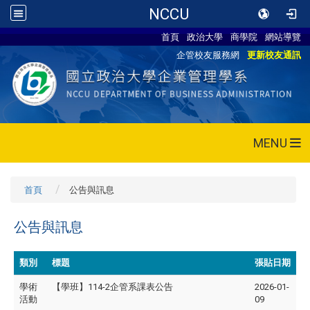
NCCU
首頁
政治大學
商學院
網站導覽
企管校友服務網
更新校友通訊
MENU
首頁
公告與訊息
公告與訊息
類別
標題
張貼日期
學術
【學班】114-2企管系課表公告
2026-01-
活動
09