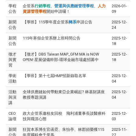
學程
企管系
行銷學程
、
營運與供應鏈管理學程
、
人力
2026-01-
公告
資源管理學程
開始申請囉！
09
新聞
【學班】115學年度企管系
轉系
申請公告
2025-12-
公告
24
新聞
115年寒假企管系辦上班時間公告
2025-12-
公告
18
徵才
【徵才】DBS Taiwan MAP_GFM MA is NOW
2025-12-
與實
OPEN! 星展儲備幹部-環球金融市場處招募中
18
習
學術
【學班】第十七屆HMP招新錄取名單
2025-12-
活動
04
活動
全球供應鏈如何帶動東亞企業崛起? 林基財講座
2025-12-
與演
教授專題演講
04
講
CEO
政大企管系邀校友回校 飛利浦董事長談醫療科
2025-12-
論壇
技與職涯心態
03
新聞
狂賀本系博生官函霓、朱怡亭、林郡頻榮獲115
2025-11-
公告
年度國科會千里馬
27