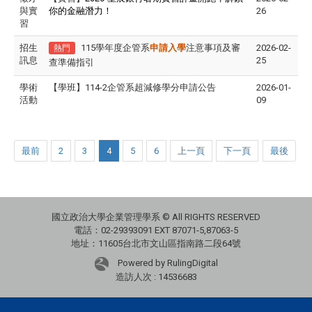
與實
你的金融潛力！
26
習
招生
115學年度企管系
申請入學
注意事項及審
2026-02-
熱門
訊息
25
查準備指引
學術
【學班】114-2企管系超減修學分申請公告
2026-01-
活動
09
最前
2
3
4
5
6
上一頁
下一頁
最後
國立政治大學企業管理學系 © All RIGHTS RESERVED
電話：02-29393091 EXT 87071-5,87063-5
地址：11605台北市文山區指南路二段64號
Powered by RulingDigital
造訪人次 : 14536683