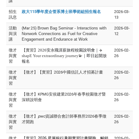
講
招生
政大115學年度企管系博士班學術組招生報名
2026-03-
訊息
13
活動
(Mar 25)
Brown Bag Seminar - Interactions with
2026-03-
與演
Nonwork Connections as Fuel for Creative
12
講
Engagement and Endurance at Work
徵才
【實習】
2026
安永職涯薪旅程校園說明會｜
✈️
2026-02-
與實
shapE Your extraordinary journey
💫
｜即日起開放
26
習
報名
徵才
【徵才】【實習】2026中國信託人才招募計畫
2026-02-
與實
26
習
徵才
【徵才】KPMG安侯建業2026年春季校園徵才暨
2026-02-
與實
深耕說明會
26
習
徵才
【徵才】
pwc
資誠聯合會計師事務所2026春季徵
2026-02-
與實
才開跑
26
習
徵才
【實習】
2026 星展銀行暑期實習計畫開跑，解鎖
2026-02-