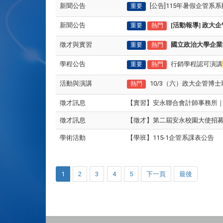
新聞公告
[公告]115年暑假企管系
重要
新聞公告
[活動報導] 政大
重要
熱門
徵才與實習
國立政治大學企業
重要
熱門
學程公告
行銷學程認可演講
重要
熱門
活動與演講
10/3（六）政大企管博
熱門
徵才訊息
【實習】安永聯合會計師事務所｜
徵才訊息
【徵才】
第二屆安永校園大使招
學術活動
【學班】115-1企管系課表公告
1
2
3
4
5
下一頁
最後