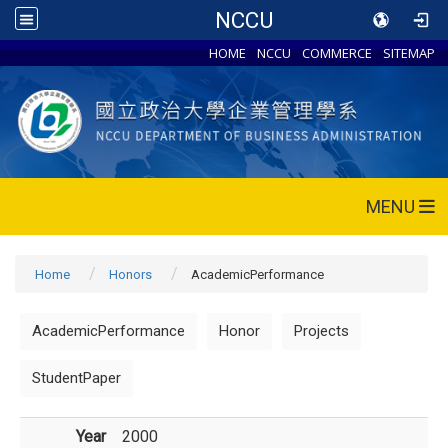
NCCU
HOME
NCCU
COMMERCE
SITEMAP
MENU
Home
Honors
AcademicPerformance
AcademicPerformance
Honor
Projects
StudentPaper
Year
2000