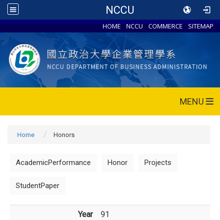
NCCU
HOME
NCCU
COMMERCE
SITEMAP
MENU
Home
Honors
AcademicPerformance
Honor
Projects
StudentPaper
Year
91