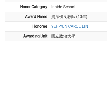
Honor Category
Inside School
Award Name
資深優良教師 (10年)
Honoree
YEH-YUN CAROL LIN
Awarding Unit
國立政治大學